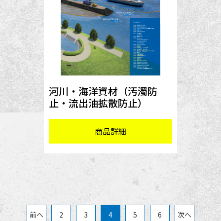
河川・海洋資材（汚濁防
止・流出油拡散防止）
商品詳細
前へ
2
3
4
5
6
次へ