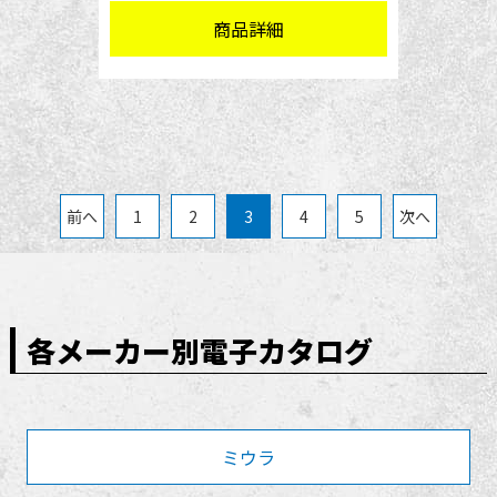
商品詳細
前へ
1
2
3
4
5
次へ
各メーカー別電子カタログ
ミウラ